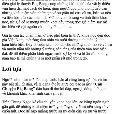
diễn giải lý thuyết Big Bang cùng những khám phá của vật lý thiên
văn hiện đại một cách dễ hiểu, giúp người đọc phổ thông tiếp cận
những khái niệm vốn phức tạp về sự giãn nở của vũ trụ, bức xạ nền
và tiến hóa của các thiên hà. Với lối viết rõ ràng và tinh thần khoa
học, tác giả có lẽ mong muốn khơi dậy trong độc giả niềm say mê
tìm hiểu về cội nguồn của thế giới quanh ta.
Giá trị của tác phẩm nằm ở việc phổ biến tri thức khoa học đến độc
giả Việt Nam, mở rộng tầm nhìn và nuôi dưỡng tinh thần lý tính,
ham hiểu biết. Đây là cuốn sách bổ ích cho những ai tò mò về vũ trụ
và muốn nắm bắt những ý tưởng nền tảng của thiên văn học hiện
đại, để rồi thêm phần kinh ngạc trước sự kỳ vĩ và bí ẩn của không
gian bao la mà chúng ta là một phần rất nhỏ trong đó.
Lời tựa
Ngước nhìn bầu trời đêm lấp lánh, hẳn ai cũng từng tự hỏi: vũ trụ
này bắt đầu từ đâu, và ta đang ở đâu giữa cõi bao la ấy?
"Câu
Chuyện Big Bang"
dẫn bạn đi tìm lời đáp, ngược dòng thời gian
về khoảnh khắc khai sinh của vạn vật.
Trần Chung Ngọc kể câu chuyện khoa học lớn lao bằng ngôn ngữ
gần gũi, để những khái niệm tưởng chừng xa vời trở nên sáng rõ và
cuốn hút. Đọc để ngỡ ngàng trước sự kỳ diệu của vũ trụ và trước