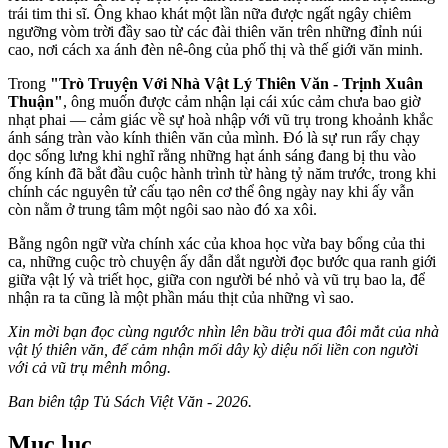
trái tim thi sĩ. Ông khao khát một lần nữa được ngất ngây chiêm
ngưỡng vòm trời đầy sao từ các đài thiên văn trên những đỉnh núi
cao, nơi cách xa ánh đèn nê-ông của phố thị và thế giới văn minh.
Trong
"Trò Truyện Với Nhà Vật Lý Thiên Văn - Trịnh Xuân
Thuận"
, ông muốn được cảm nhận lại cái xúc cảm chưa bao giờ
nhạt phai — cảm giác về sự hoà nhập với vũ trụ trong khoảnh khắc
ánh sáng tràn vào kính thiên văn của mình. Đó là sự run rẩy chạy
dọc sống lưng khi nghĩ rằng những hạt ánh sáng đang bị thu vào
ống kính đã bắt đầu cuộc hành trình từ hàng tỷ năm trước, trong khi
chính các nguyên tử cấu tạo nên cơ thể ông ngày nay khi ấy vẫn
còn nằm ở trung tâm một ngôi sao nào đó xa xôi.
Bằng ngôn ngữ vừa chính xác của khoa học vừa bay bổng của thi
ca, những cuộc trò chuyện ấy dẫn dắt người đọc bước qua ranh giới
giữa vật lý và triết học, giữa con người bé nhỏ và vũ trụ bao la, để
nhận ra ta cũng là một phần máu thịt của những vì sao.
Xin mời bạn đọc cùng ngước nhìn lên bầu trời qua đôi mắt của nhà
vật lý thiên văn, để cảm nhận mối dây kỳ diệu nối liền con người
với cả vũ trụ mênh mông.
Ban biên tập Tủ Sách Việt Văn - 2026.
Mục lục