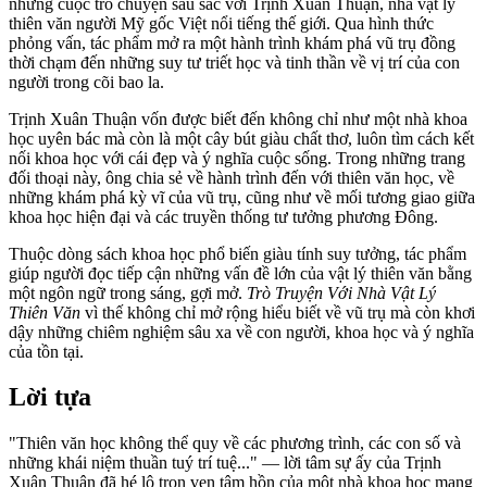
những cuộc trò chuyện sâu sắc với Trịnh Xuân Thuận, nhà vật lý
thiên văn người Mỹ gốc Việt nổi tiếng thế giới. Qua hình thức
phỏng vấn, tác phẩm mở ra một hành trình khám phá vũ trụ đồng
thời chạm đến những suy tư triết học và tinh thần về vị trí của con
người trong cõi bao la.
Trịnh Xuân Thuận vốn được biết đến không chỉ như một nhà khoa
học uyên bác mà còn là một cây bút giàu chất thơ, luôn tìm cách kết
nối khoa học với cái đẹp và ý nghĩa cuộc sống. Trong những trang
đối thoại này, ông chia sẻ về hành trình đến với thiên văn học, về
những khám phá kỳ vĩ của vũ trụ, cũng như về mối tương giao giữa
khoa học hiện đại và các truyền thống tư tưởng phương Đông.
Thuộc dòng sách khoa học phổ biến giàu tính suy tưởng, tác phẩm
giúp người đọc tiếp cận những vấn đề lớn của vật lý thiên văn bằng
một ngôn ngữ trong sáng, gợi mở.
Trò Truyện Với Nhà Vật Lý
Thiên Văn
vì thế không chỉ mở rộng hiểu biết về vũ trụ mà còn khơi
dậy những chiêm nghiệm sâu xa về con người, khoa học và ý nghĩa
của tồn tại.
Lời tựa
"Thiên văn học không thể quy về các phương trình, các con số và
những khái niệm thuần tuý trí tuệ..." — lời tâm sự ấy của Trịnh
Xuân Thuận đã hé lộ trọn vẹn tâm hồn của một nhà khoa học mang