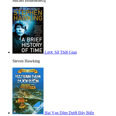
Michel Houellebecq
Lược Sử Thời Gian
Steven Hawking
Hai Vạn Dặm Dưới Đáy Biển