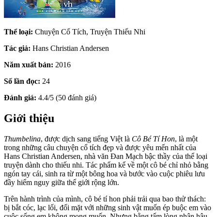
Thể loại:
Chuyện Cổ Tích, Truyện Thiếu Nhi
Tác giả:
Hans Christian Andersen
Năm xuất bản:
2016
Số lần đọc:
24
Đánh giá:
4.4/5 (50 đánh giá)
Giới thiệu
Thumbelina
, được dịch sang tiếng Việt là
Cô Bé Tí Hon
, là một
trong những câu chuyện cổ tích đẹp và được yêu mến nhất của
Hans Christian Andersen, nhà văn Đan Mạch bậc thầy của thể loại
truyện dành cho thiếu nhi. Tác phẩm kể về một cô bé chỉ nhỏ bằng
ngón tay cái, sinh ra từ một bông hoa và bước vào cuộc phiêu lưu
đầy hiểm nguy giữa thế giới rộng lớn.
Trên hành trình của mình, cô bé tí hon phải trải qua bao thử thách:
bị bắt cóc, lạc lối, đối mặt với những sinh vật muốn ép buộc em vào
cuộc sống em không mong muốn. Nhưng bằng tấm lòng nhân hậu