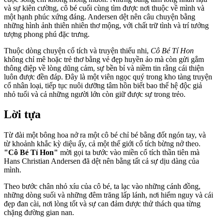
và sự kiên cường, cô bé cuối cùng tìm được nơi thuộc về mình và
một hạnh phúc xứng đáng. Andersen dệt nên câu chuyện bằng
những hình ảnh thiên nhiên thơ mộng, với chất trữ tình và trí tưởng
tượng phong phú đặc trưng.
Thuộc dòng chuyện cổ tích và truyện thiếu nhi,
Cô Bé Tí Hon
không chỉ mê hoặc trẻ thơ bằng vẻ đẹp huyền ảo mà còn gửi gắm
thông điệp về lòng dũng cảm, sự bền bỉ và niềm tin rằng cái thiện
luôn được đền đáp. Đây là một viên ngọc quý trong kho tàng truyện
cổ nhân loại, tiếp tục nuôi dưỡng tâm hồn biết bao thế hệ độc giả
nhỏ tuổi và cả những người lớn còn giữ được sự trong trẻo.
Lời tựa
Từ đài một bông hoa nở ra một cô bé chỉ bé bằng đốt ngón tay, và
từ khoảnh khắc kỳ diệu ấy, cả một thế giới cổ tích bừng nở theo.
"Cô Bé Tí Hon"
mời gọi ta bước vào miền cổ tích thần tiên mà
Hans Christian Andersen đã dệt nên bằng tất cả sự dịu dàng của
mình.
Theo bước chân nhỏ xíu của cô bé, ta lạc vào những cánh đồng,
những dòng suối và những đêm trăng lấp lánh, nơi hiểm nguy và cái
đẹp đan cài, nơi lòng tốt và sự can đảm được thử thách qua từng
chặng đường gian nan.