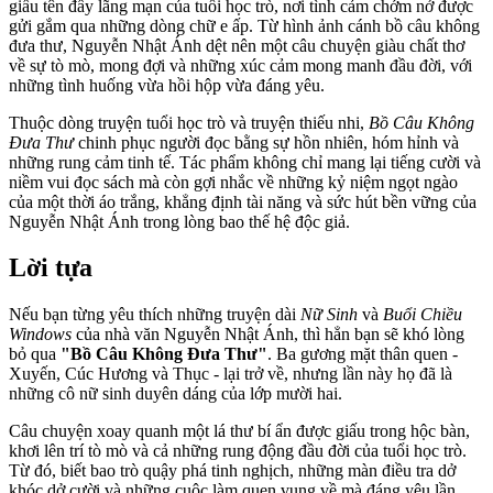
giấu tên đầy lãng mạn của tuổi học trò, nơi tình cảm chớm nở được
gửi gắm qua những dòng chữ e ấp. Từ hình ảnh cánh bồ câu không
đưa thư, Nguyễn Nhật Ánh dệt nên một câu chuyện giàu chất thơ
về sự tò mò, mong đợi và những xúc cảm mong manh đầu đời, với
những tình huống vừa hồi hộp vừa đáng yêu.
Thuộc dòng truyện tuổi học trò và truyện thiếu nhi,
Bồ Câu Không
Đưa Thư
chinh phục người đọc bằng sự hồn nhiên, hóm hỉnh và
những rung cảm tinh tế. Tác phẩm không chỉ mang lại tiếng cười và
niềm vui đọc sách mà còn gợi nhắc về những kỷ niệm ngọt ngào
của một thời áo trắng, khẳng định tài năng và sức hút bền vững của
Nguyễn Nhật Ánh trong lòng bao thế hệ độc giả.
Lời tựa
Nếu bạn từng yêu thích những truyện dài
Nữ Sinh
và
Buổi Chiều
Windows
của nhà văn Nguyễn Nhật Ánh, thì hẳn bạn sẽ khó lòng
bỏ qua
"Bồ Câu Không Đưa Thư"
. Ba gương mặt thân quen -
Xuyến, Cúc Hương và Thục - lại trở về, nhưng lần này họ đã là
những cô nữ sinh duyên dáng của lớp mười hai.
Câu chuyện xoay quanh một lá thư bí ẩn được giấu trong hộc bàn,
khơi lên trí tò mò và cả những rung động đầu đời của tuổi học trò.
Từ đó, biết bao trò quậy phá tinh nghịch, những màn điều tra dở
khóc dở cười và những cuộc làm quen vụng về mà đáng yêu lần