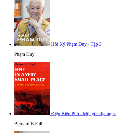
Hồi Ký Phạm Duy - Tập 3
Phạm Duy
Điện Biên Phủ - Một góc địa ngục
Bernard B Fall