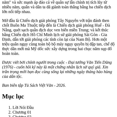
năm" và sức mạnh áp đảo cả về quân sự lẫn chính trị tích lũy từ
nhiều năm, quân và dân ta đã giành toàn thắng bằng ba chiến dịch
lớn nối tiếp nhau.
Mở đầu là Chiến dịch giải phóng Tây Nguyên với trận đánh then
chốt Buôn Ma Thuột; tiếp đến là Chiến dịch giải phóng Huế - Đà
Nẵng, quét sạch quân địch dọc ven biển miền Trung; và kết thúc
bằng Chiến dịch Hồ Chí Minh lịch sử giải phóng Sài Gòn - Gia
Định, dẫn tới giải phóng các tỉnh còn lại của Nam Bộ. Hơn một
triệu quân ngụy cùng toàn bộ bộ máy ngụy quyền bị đập tan, chế độ
thực dân mới mà Mỹ dốc sức xây dựng trong hai chục năm sụp đổ
hoàn toàn.
Được viết bởi chính người trong cuộc - Đại tướng Văn Tiến Dũng
(1976) - cuốn hồi ký này là một chứng nhân lịch sử quý giá. Xin
trân trọng mời bạn đọc cùng sống lại những ngày tháng hào hùng
của dân tộc.
Ban biên tập Tủ Sách Việt Văn - 2026.
Mục lục
Lời Nói Đầu
Chương 01
Chương 02