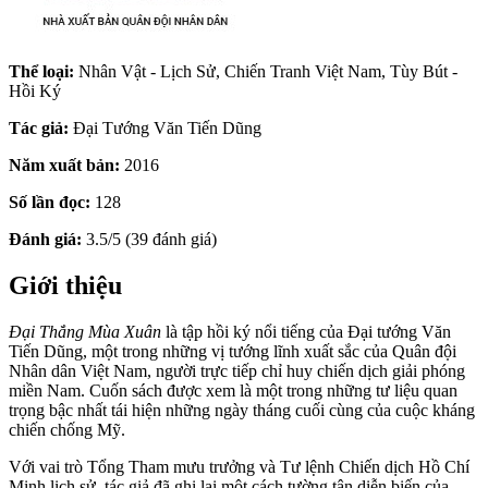
Thể loại:
Nhân Vật - Lịch Sử, Chiến Tranh Việt Nam, Tùy Bút -
Hồi Ký
Tác giả:
Đại Tướng Văn Tiến Dũng
Năm xuất bản:
2016
Số lần đọc:
128
Đánh giá:
3.5/5 (39 đánh giá)
Giới thiệu
Đại Thắng Mùa Xuân
là tập hồi ký nổi tiếng của Đại tướng Văn
Tiến Dũng, một trong những vị tướng lĩnh xuất sắc của Quân đội
Nhân dân Việt Nam, người trực tiếp chỉ huy chiến dịch giải phóng
miền Nam. Cuốn sách được xem là một trong những tư liệu quan
trọng bậc nhất tái hiện những ngày tháng cuối cùng của cuộc kháng
chiến chống Mỹ.
Với vai trò Tổng Tham mưu trưởng và Tư lệnh Chiến dịch Hồ Chí
Minh lịch sử, tác giả đã ghi lại một cách tường tận diễn biến của