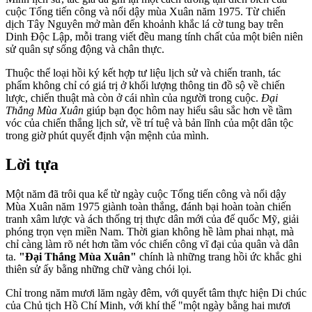
cuộc Tổng tiến công và nổi dậy mùa Xuân năm 1975. Từ chiến
dịch Tây Nguyên mở màn đến khoảnh khắc lá cờ tung bay trên
Dinh Độc Lập, mỗi trang viết đều mang tính chất của một biên niên
sử quân sự sống động và chân thực.
Thuộc thể loại hồi ký kết hợp tư liệu lịch sử và chiến tranh, tác
phẩm không chỉ có giá trị ở khối lượng thông tin đồ sộ về chiến
lược, chiến thuật mà còn ở cái nhìn của người trong cuộc.
Đại
Thắng Mùa Xuân
giúp bạn đọc hôm nay hiểu sâu sắc hơn về tầm
vóc của chiến thắng lịch sử, về trí tuệ và bản lĩnh của một dân tộc
trong giờ phút quyết định vận mệnh của mình.
Lời tựa
Một năm đã trôi qua kể từ ngày cuộc Tổng tiến công và nổi dậy
Mùa Xuân năm 1975 giành toàn thắng, đánh bại hoàn toàn chiến
tranh xâm lược và ách thống trị thực dân mới của đế quốc Mỹ, giải
phóng trọn vẹn miền Nam. Thời gian không hề làm phai nhạt, mà
chỉ càng làm rõ nét hơn tầm vóc chiến công vĩ đại của quân và dân
ta.
"Đại Thắng Mùa Xuân"
chính là những trang hồi ức khắc ghi
thiên sử ấy bằng những chữ vàng chói lọi.
Chỉ trong năm mươi lăm ngày đêm, với quyết tâm thực hiện Di chúc
của Chủ tịch Hồ Chí Minh, với khí thế "một ngày bằng hai mươi