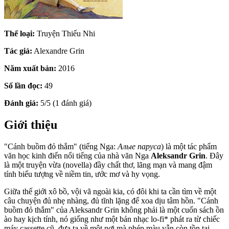
Thể loại:
Truyện Thiếu Nhi
Tác giả:
Alexandre Grin
Năm xuất bản:
2016
Số lần đọc:
49
Đánh giá:
5/5 (1 đánh giá)
Giới thiệu
"Cánh buồm đỏ thắm" (tiếng Nga:
Алые паруса
) là một tác phẩm
văn học kinh điển nổi tiếng của nhà văn Nga
Aleksandr Grin
. Đây
là một truyện vừa (novella) đầy chất thơ, lãng mạn và mang đậm
tính biểu tượng về niềm tin, ước mơ và hy vọng.
Giữa thế giới xô bồ, vội vã ngoài kia, có đôi khi ta cần tìm về một
câu chuyện đủ nhẹ nhàng, đủ tĩnh lặng để xoa dịu tâm hồn. "Cánh
buồm đỏ thắm" của Aleksandr Grin không phải là một cuốn sách ồn
ào hay kịch tính, nó giống như một bản nhạc lo-fi* phát ra từ chiếc
máy cassette cũ, đưa ta về một nơi mà phép màu vẫn còn tồn tại.