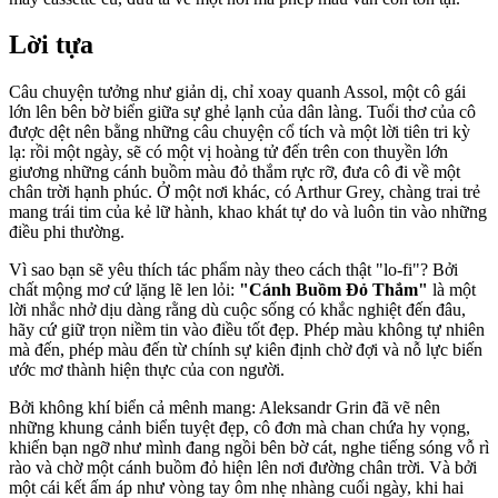
Lời tựa
Câu chuyện tưởng như giản dị, chỉ xoay quanh Assol, một cô gái
lớn lên bên bờ biển giữa sự ghẻ lạnh của dân làng. Tuổi thơ của cô
được dệt nên bằng những câu chuyện cổ tích và một lời tiên tri kỳ
lạ: rồi một ngày, sẽ có một vị hoàng tử đến trên con thuyền lớn
giương những cánh buồm màu đỏ thắm rực rỡ, đưa cô đi về một
chân trời hạnh phúc. Ở một nơi khác, có Arthur Grey, chàng trai trẻ
mang trái tim của kẻ lữ hành, khao khát tự do và luôn tin vào những
điều phi thường.
Vì sao bạn sẽ yêu thích tác phẩm này theo cách thật "lo-fi"? Bởi
chất mộng mơ cứ lặng lẽ len lỏi:
"Cánh Buồm Đỏ Thắm"
là một
lời nhắc nhở dịu dàng rằng dù cuộc sống có khắc nghiệt đến đâu,
hãy cứ giữ trọn niềm tin vào điều tốt đẹp. Phép màu không tự nhiên
mà đến, phép màu đến từ chính sự kiên định chờ đợi và nỗ lực biến
ước mơ thành hiện thực của con người.
Bởi không khí biển cả mênh mang: Aleksandr Grin đã vẽ nên
những khung cảnh biển tuyệt đẹp, cô đơn mà chan chứa hy vọng,
khiến bạn ngỡ như mình đang ngồi bên bờ cát, nghe tiếng sóng vỗ rì
rào và chờ một cánh buồm đỏ hiện lên nơi đường chân trời. Và bởi
một cái kết ấm áp như vòng tay ôm nhẹ nhàng cuối ngày, khi hai