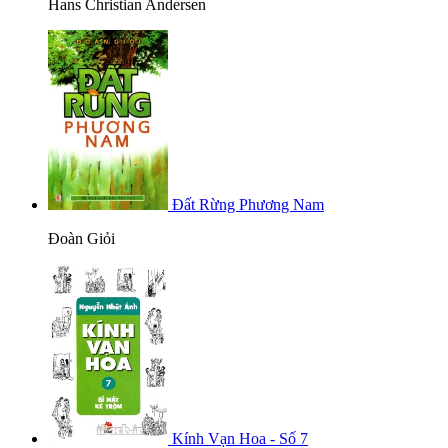
Hans Christian Andersen
Đất Rừng Phương Nam
Đoàn Giỏi
Kính Vạn Hoa - Số 7