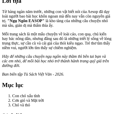
Lời tựa
Từ hàng ngàn năm trước, những con vật biết nói của Aesop đã dạy
loài người bao bài học khôn ngoan mà đến nay vẫn còn nguyên giá
trị.
"Ngụ Ngôn EASOP"
là kho tàng của những câu chuyện nhỏ
mà sâu, giản dị mà thấm thía ấy.
Mỗi trang sách là một mẩu chuyện về loài cáo, con quạ, chú kiến
hay bác nông dân, nhưng đằng sau đó là những triết lý sống về lòng
trung thực, sự cần cù và cái giá của thói kiêu ngạo. Trẻ thơ tìm thấy
niềm vui, người lớn tìm thấy sự chiêm nghiệm.
Hãy để những câu chuyện ngụ ngôn này thầm thì bên tai bạn và
các em nhỏ, để mỗi bài học nhỏ trở thành hành trang quý giá trên
đường đời.
Ban biên tập Tủ Sách Việt Văn - 2026.
Mục lục
Con chó xấu tính
Cơn gió và Mặt trời
Chó và thỏ