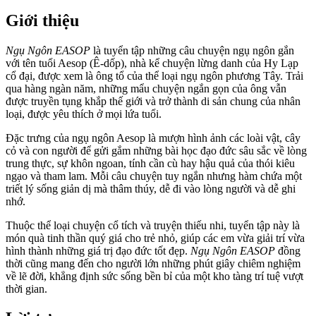
Giới thiệu
Ngụ Ngôn EASOP
là tuyển tập những câu chuyện ngụ ngôn gắn
với tên tuổi Aesop (Ê-dốp), nhà kể chuyện lừng danh của Hy Lạp
cổ đại, được xem là ông tổ của thể loại ngụ ngôn phương Tây. Trải
qua hàng ngàn năm, những mẩu chuyện ngắn gọn của ông vẫn
được truyền tụng khắp thế giới và trở thành di sản chung của nhân
loại, được yêu thích ở mọi lứa tuổi.
Đặc trưng của ngụ ngôn Aesop là mượn hình ảnh các loài vật, cây
cỏ và con người để gửi gắm những bài học đạo đức sâu sắc về lòng
trung thực, sự khôn ngoan, tính cần cù hay hậu quả của thói kiêu
ngạo và tham lam. Mỗi câu chuyện tuy ngắn nhưng hàm chứa một
triết lý sống giản dị mà thâm thúy, dễ đi vào lòng người và dễ ghi
nhớ.
Thuộc thể loại chuyện cổ tích và truyện thiếu nhi, tuyển tập này là
món quà tinh thần quý giá cho trẻ nhỏ, giúp các em vừa giải trí vừa
hình thành những giá trị đạo đức tốt đẹp.
Ngụ Ngôn EASOP
đồng
thời cũng mang đến cho người lớn những phút giây chiêm nghiệm
về lẽ đời, khẳng định sức sống bền bỉ của một kho tàng trí tuệ vượt
thời gian.