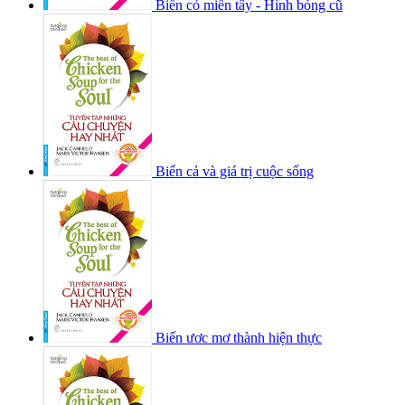
Biển cỏ miền tây - Hình bóng cũ
Biển cả và giá trị cuộc sống
Biến ươc mơ thành hiện thực