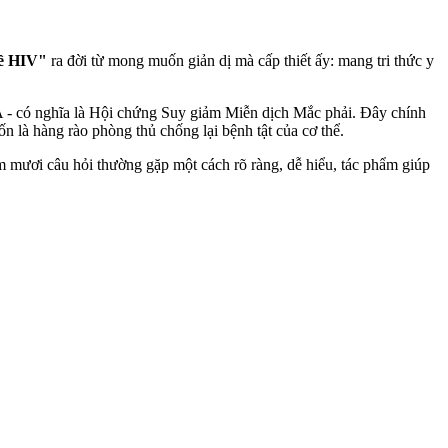
ề HIV"
ra đời từ mong muốn giản dị mà cấp thiết ấy: mang tri thức y
A - có nghĩa là Hội chứng Suy giảm Miễn dịch Mắc phải. Đây chính
n là hàng rào phòng thủ chống lại bệnh tật của cơ thể.
m mươi câu hỏi thường gặp một cách rõ ràng, dễ hiểu, tác phẩm giúp