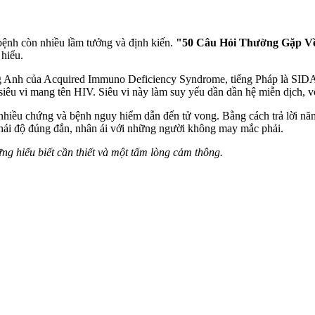
 bệnh còn nhiều lầm tưởng và định kiến.
"50 Câu Hỏi Thường Gặp V
 hiểu.
iếng Anh của Acquired Immuno Deficiency Syndrome, tiếng Pháp là SID
 siêu vi mang tên HIV. Siêu vi này làm suy yếu dần dần hệ miễn dịch, vố
 nhiều chứng và bệnh nguy hiểm dẫn đến tử vong. Bằng cách trả lời nă
thái độ đúng đắn, nhân ái với những người không may mắc phải.
g hiểu biết cần thiết và một tấm lòng cảm thông.