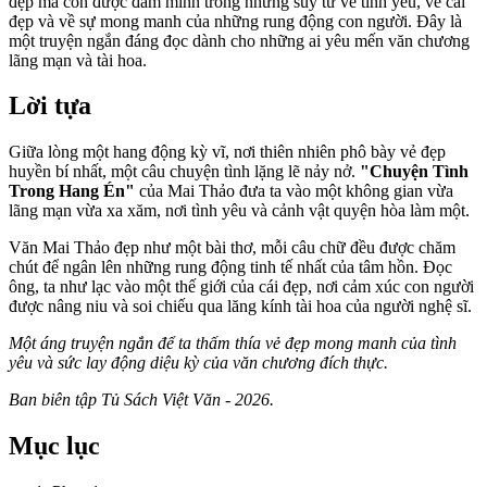
đẹp mà còn được đắm mình trong những suy tư về tình yêu, về cái
đẹp và về sự mong manh của những rung động con người. Đây là
một truyện ngắn đáng đọc dành cho những ai yêu mến văn chương
lãng mạn và tài hoa.
Lời tựa
Giữa lòng một hang động kỳ vĩ, nơi thiên nhiên phô bày vẻ đẹp
huyền bí nhất, một câu chuyện tình lặng lẽ nảy nở.
"Chuyện Tình
Trong Hang Én"
của Mai Thảo đưa ta vào một không gian vừa
lãng mạn vừa xa xăm, nơi tình yêu và cảnh vật quyện hòa làm một.
Văn Mai Thảo đẹp như một bài thơ, mỗi câu chữ đều được chăm
chút để ngân lên những rung động tinh tế nhất của tâm hồn. Đọc
ông, ta như lạc vào một thế giới của cái đẹp, nơi cảm xúc con người
được nâng niu và soi chiếu qua lăng kính tài hoa của người nghệ sĩ.
Một áng truyện ngắn để ta thấm thía vẻ đẹp mong manh của tình
yêu và sức lay động diệu kỳ của văn chương đích thực.
Ban biên tập Tủ Sách Việt Văn - 2026.
Mục lục