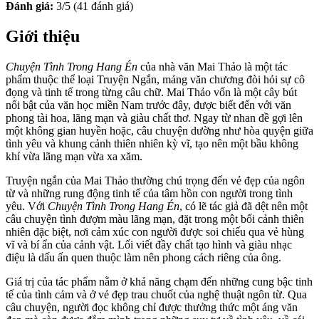
Đánh giá:
3/5 (41 đánh giá)
Giới thiệu
Chuyện Tình Trong Hang Én
của nhà văn Mai Thảo là một tác
phẩm thuộc thể loại Truyện Ngắn, mảng văn chương đòi hỏi sự cô
đọng và tinh tế trong từng câu chữ. Mai Thảo vốn là một cây bút
nổi bật của văn học miền Nam trước đây, được biết đến với văn
phong tài hoa, lãng mạn và giàu chất thơ. Ngay từ nhan đề gợi lên
một không gian huyền hoặc, câu chuyện dường như hòa quyện giữa
tình yêu và khung cảnh thiên nhiên kỳ vĩ, tạo nên một bầu không
khí vừa lãng mạn vừa xa xăm.
Truyện ngắn của Mai Thảo thường chú trọng đến vẻ đẹp của ngôn
từ và những rung động tinh tế của tâm hồn con người trong tình
yêu. Với
Chuyện Tình Trong Hang Én
, có lẽ tác giả đã dệt nên một
câu chuyện tình đượm màu lãng mạn, đặt trong một bối cảnh thiên
nhiên đặc biệt, nơi cảm xúc con người được soi chiếu qua vẻ hùng
vĩ và bí ẩn của cảnh vật. Lối viết đầy chất tạo hình và giàu nhạc
điệu là dấu ấn quen thuộc làm nên phong cách riêng của ông.
Giá trị của tác phẩm nằm ở khả năng chạm đến những cung bậc tinh
tế của tình cảm và ở vẻ đẹp trau chuốt của nghệ thuật ngôn từ. Qua
câu chuyện, người đọc không chỉ được thưởng thức một áng văn