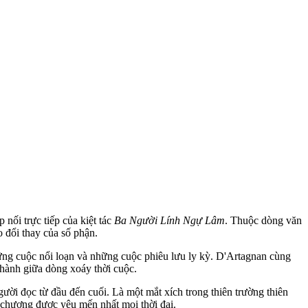
nối trực tiếp của kiệt tác
Ba Người Lính Ngự Lâm
. Thuộc dòng văn
 đổi thay của số phận.
ng cuộc nổi loạn và những cuộc phiêu lưu ly kỳ. D'Artagnan cùng
thành giữa dòng xoáy thời cuộc.
ười đọc từ đầu đến cuối. Là một mắt xích trong thiên trường thiên
n chương được yêu mến nhất mọi thời đại.