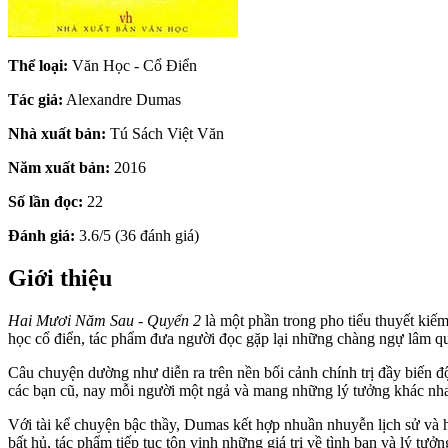
Thể loại:
Văn Học - Cổ Điển
Tác giả:
Alexandre Dumas
Nhà xuất bản:
Tú Sách Việt Văn
Năm xuất bản:
2016
Số lần đọc:
22
Đánh giá:
3.6/5 (36 đánh giá)
Giới thiệu
Hai Mươi Năm Sau - Quyển 2
là một phần trong pho tiểu thuyết kiếm
học cổ điển, tác phẩm đưa người đọc gặp lại những chàng ngự lâm quâ
Câu chuyện dường như diễn ra trên nền bối cảnh chính trị đầy biến
các bạn cũ, nay mỗi người một ngả và mang những lý tưởng khác nhau,
Với tài kể chuyện bậc thầy, Dumas kết hợp nhuần nhuyễn lịch sử và h
bất hủ, tác phẩm tiếp tục tôn vinh những giá trị về tình bạn và lý t