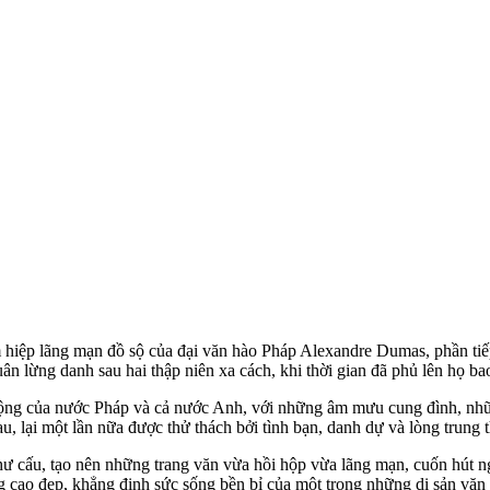
 hiệp lãng mạn đồ sộ của đại văn hào Pháp Alexandre Dumas, phần tiếp 
n lừng danh sau hai thập niên xa cách, khi thời gian đã phủ lên họ bao
 động của nước Pháp và cả nước Anh, với những âm mưu cung đình, nhữ
 lại một lần nữa được thử thách bởi tình bạn, danh dự và lòng trung 
ư cấu, tạo nên những trang văn vừa hồi hộp vừa lãng mạn, cuốn hút ng
ưởng cao đẹp, khẳng định sức sống bền bỉ của một trong những di sản vă