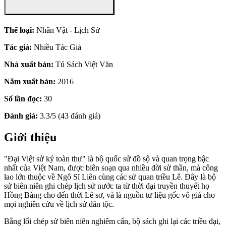
Thể loại:
Nhân Vật - Lịch Sử
Tác giả:
Nhiều Tác Giả
Nhà xuất bản:
Tú Sách Việt Văn
Năm xuất bản:
2016
Số lần đọc:
30
Đánh giá:
3.3/5 (43 đánh giá)
Giới thiệu
"Đại Việt sử ký toàn thư" là bộ quốc sử đồ sộ và quan trọng bậc
nhất của Việt Nam, được biên soạn qua nhiều đời sử thần, mà công
lao lớn thuộc về Ngô Sĩ Liên cùng các sử quan triều Lê. Đây là bộ
sử biên niên ghi chép lịch sử nước ta từ thời đại truyền thuyết họ
Hồng Bàng cho đến thời Lê sơ, và là nguồn tư liệu gốc vô giá cho
mọi nghiên cứu về lịch sử dân tộc.
Bằng lối chép sử biên niên nghiêm cẩn, bộ sách ghi lại các triều đại,