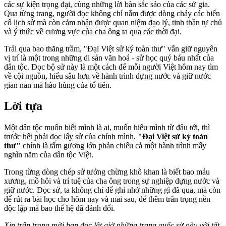
các sự kiện trọng đại, cùng những lời bàn sắc sảo của các sử gia.
Qua từng trang, người đọc không chỉ nắm được dòng chảy các biến
cố lịch sử mà còn cảm nhận được quan niệm đạo lý, tinh thần tự chủ
và ý thức về cương vực của cha ông ta qua các thời đại.
Trải qua bao thăng trầm, "Đại Việt sử ký toàn thư" vẫn giữ nguyên
vị trí là một trong những di sản văn hoá - sử học quý báu nhất của
dân tộc. Đọc bộ sử này là một cách để mỗi người Việt hôm nay tìm
về cội nguồn, hiểu sâu hơn về hành trình dựng nước và giữ nước
gian nan mà hào hùng của tổ tiên.
Lời tựa
Một dân tộc muốn biết mình là ai, muốn hiểu mình từ đâu tới, thì
trước hết phải đọc lấy sử của chính mình.
"Đại Việt sử ký toàn
thư"
chính là tấm gương lớn phản chiếu cả một hành trình mấy
nghìn năm của dân tộc Việt.
Trong từng dòng chép sử tưởng chừng khô khan là biết bao máu
xương, mồ hôi và trí tuệ của cha ông trong sự nghiệp dựng nước và
giữ nước. Đọc sử, ta không chỉ để ghi nhớ những gì đã qua, mà còn
để rút ra bài học cho hôm nay và mai sau, để thêm trân trọng nền
độc lập mà bao thế hệ đã đánh đổi.
Xin trân trọng mời bạn đọc lật giở những trang quốc sử này với tất