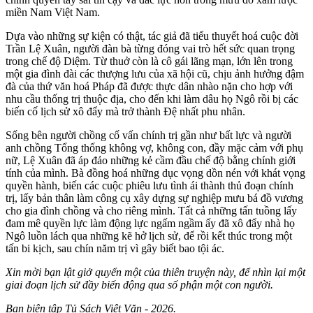
miền Nam Việt Nam.
Dựa vào những sự kiện có thật, tác giả đã tiểu thuyết hoá cuộc đời
Trần Lệ Xuân, người đàn bà từng đóng vai trò hết sức quan trọng
trong chế độ Diệm. Từ thuở còn là cô gái lãng mạn, lớn lên trong
một gia đình đài các thượng lưu của xã hội cũ, chịu ảnh hưởng đậm
đà của thứ văn hoá Pháp đã được thực dân nhào nặn cho hợp với
nhu cầu thống trị thuộc địa, cho đến khi làm dâu họ Ngô rồi bị các
biến cố lịch sử xô đẩy mà trở thành Đệ nhất phu nhân.
Sống bên người chồng cố vấn chính trị gần như bất lực và người
anh chồng Tổng thống không vợ, không con, đầy mặc cảm với phụ
nữ, Lệ Xuân đã áp đảo những kẻ cầm đầu chế độ bằng chính giới
tính của mình. Bà đồng hoá những dục vọng dồn nén với khát vọng
quyền hành, biến các cuộc phiêu lưu tình ái thành thủ đoạn chính
trị, lấy bản thân làm công cụ xây dựng sự nghiệp mưu bá đồ vương
cho gia đình chồng và cho riêng mình. Tất cả những tấn tuồng lấy
đam mê quyền lực làm động lực ngấm ngầm ấy đã xô đẩy nhà họ
Ngô luồn lách qua những kẽ hở lịch sử, để rồi kết thúc trong một
tấn bi kịch, sau chín năm trị vì gây biết bao tội ác.
Xin mời bạn lật giở quyển một của thiên truyện này, để nhìn lại một
giai đoạn lịch sử đầy biến động qua số phận một con người.
Ban biên tập Tủ Sách Việt Văn - 2026.