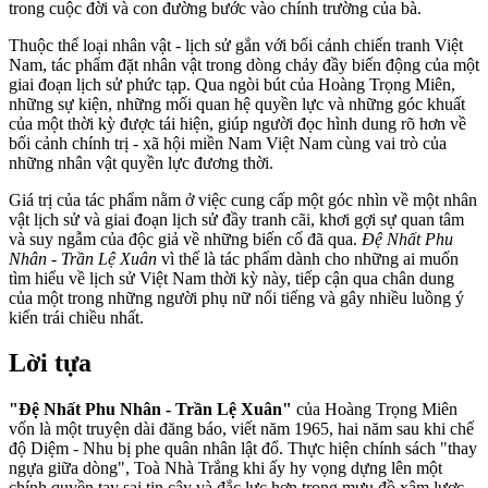
trong cuộc đời và con đường bước vào chính trường của bà.
Thuộc thể loại nhân vật - lịch sử gắn với bối cảnh chiến tranh Việt
Nam, tác phẩm đặt nhân vật trong dòng chảy đầy biến động của một
giai đoạn lịch sử phức tạp. Qua ngòi bút của Hoàng Trọng Miên,
những sự kiện, những mối quan hệ quyền lực và những góc khuất
của một thời kỳ được tái hiện, giúp người đọc hình dung rõ hơn về
bối cảnh chính trị - xã hội miền Nam Việt Nam cùng vai trò của
những nhân vật quyền lực đương thời.
Giá trị của tác phẩm nằm ở việc cung cấp một góc nhìn về một nhân
vật lịch sử và giai đoạn lịch sử đầy tranh cãi, khơi gợi sự quan tâm
và suy ngẫm của độc giả về những biến cố đã qua.
Đệ Nhất Phu
Nhân - Trần Lệ Xuân
vì thế là tác phẩm dành cho những ai muốn
tìm hiểu về lịch sử Việt Nam thời kỳ này, tiếp cận qua chân dung
của một trong những người phụ nữ nổi tiếng và gây nhiều luồng ý
kiến trái chiều nhất.
Lời tựa
"Đệ Nhất Phu Nhân - Trần Lệ Xuân"
của Hoàng Trọng Miên
vốn là một truyện dài đăng báo, viết năm 1965, hai năm sau khi chế
độ Diệm - Nhu bị phe quân nhân lật đổ. Thực hiện chính sách "thay
ngựa giữa dòng", Toà Nhà Trắng khi ấy hy vọng dựng lên một
chính quyền tay sai tin cậy và đắc lực hơn trong mưu đồ xâm lược