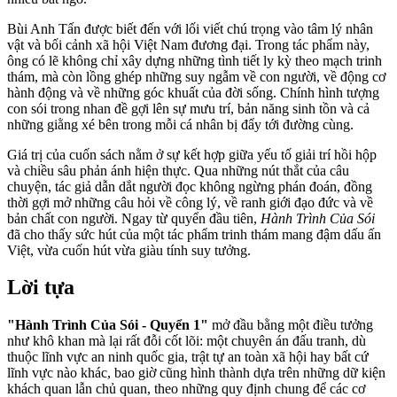
Bùi Anh Tấn được biết đến với lối viết chú trọng vào tâm lý nhân
vật và bối cảnh xã hội Việt Nam đương đại. Trong tác phẩm này,
ông có lẽ không chỉ xây dựng những tình tiết ly kỳ theo mạch trinh
thám, mà còn lồng ghép những suy ngẫm về con người, về động cơ
hành động và về những góc khuất của đời sống. Chính hình tượng
con sói trong nhan đề gợi lên sự mưu trí, bản năng sinh tồn và cả
những giằng xé bên trong mỗi cá nhân bị đẩy tới đường cùng.
Giá trị của cuốn sách nằm ở sự kết hợp giữa yếu tố giải trí hồi hộp
và chiều sâu phản ánh hiện thực. Qua những nút thắt của câu
chuyện, tác giả dẫn dắt người đọc không ngừng phán đoán, đồng
thời gợi mở những câu hỏi về công lý, về ranh giới đạo đức và về
bản chất con người. Ngay từ quyển đầu tiên,
Hành Trình Của Sói
đã cho thấy sức hút của một tác phẩm trinh thám mang đậm dấu ấn
Việt, vừa cuốn hút vừa giàu tính suy tưởng.
Lời tựa
"Hành Trình Của Sói - Quyển 1"
mở đầu bằng một điều tưởng
như khô khan mà lại rất đỗi cốt lõi: một chuyên án đấu tranh, dù
thuộc lĩnh vực an ninh quốc gia, trật tự an toàn xã hội hay bất cứ
lĩnh vực nào khác, bao giờ cũng hình thành dựa trên những dữ kiện
khách quan lẫn chủ quan, theo những quy định chung để các cơ