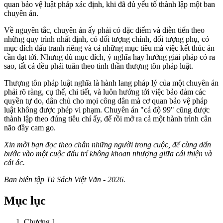
quan bảo vệ luật pháp xác định, khi đã đủ yếu tố thành lập một ban
chuyên án.
Về nguyên tắc, chuyên án ấy phải có đặc điểm và diễn tiến theo
những quy trình nhất định, có đối tượng chính, đối tượng phụ, có
mục đích đấu tranh riêng và cả những mục tiêu mà việc kết thúc án
cần đạt tới. Nhưng dù mục đích, ý nghĩa hay hướng giải pháp có ra
sao, tất cả đều phải tuân theo tinh thần thượng tôn pháp luật.
Thượng tôn pháp luật nghĩa là hành lang pháp lý của một chuyên án
phải rõ ràng, cụ thể, chi tiết, và luôn hướng tới việc bảo đảm các
quyền tự do, dân chủ cho mọi công dân mà cơ quan bảo vệ pháp
luật không được phép vi phạm. Chuyên án "cá độ 99" cũng được
thành lập theo đúng tiêu chí ấy, để rồi mở ra cả một hành trình cân
não đầy cam go.
Xin mời bạn đọc theo chân những người trong cuộc, để cùng dấn
bước vào một cuộc đấu trí không khoan nhượng giữa cái thiện và
cái ác.
Ban biên tập Tủ Sách Việt Văn - 2026.
Mục lục
Chương 1