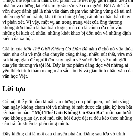
Thuộc thể loại trinh thám, tác phẩm có lẽ kết hợp giữa mạch điều tra
phá án và những lát cắt tâm lý sâu sắc về con người. Bùi Anh Tấn
vốn được đánh giá là nhà văn dám chạm vào những vùng đề tài mà
nhiều người né tránh, khai thác chúng bằng cái nhìn nhân bản thay
vì phán xét. Vì vậy, một vụ án trong trang viết của ông thường
không đơn thuần là bài toán logic, mà còn là cánh cửa dẫn vào
những bi kịch cá nhân, những khát khao bị dồn nén và những định
kiến của xã hội.
Giá trị của
Một Thế Giới Không Có Đàn Bà
nằm ở chỗ nó vừa thỏa
mãn nhu cầu về một câu chuyện căng thẳng, nhiều nút thắt, vừa mở
ra không gian để người đọc suy ngẫm về sự cô đơn, về ranh giới
của yêu thương và tội lỗi. Đây là tác phẩm đáng đọc với những ai
yêu thích trinh thám mang màu sắc tâm lý và giàu tính nhân văn của
văn học Việt.
Lời tựa
Có một thế giới nằm khuất sau những con phố quen, nơi ánh sáng
ban ngày không chạm tới và những bí mật được cất giấu kỹ hơn bất
kỳ bản án nào.
"Một Thế Giới Không Có Đàn Bà"
mời bạn bước
vào không gian ấy, nơi mỗi câu hỏi được đặt ra đều kéo theo những
câu trả lời khiến ta phải rùng mình.
Đây không chỉ là một câu chuyện phá án. Đằng sau lớp vỏ trinh