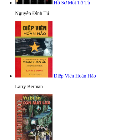
Hồ Sơ Một Tử Tù
Nguyễn Đình Tú
Điệp Viên Hoàn Hảo
Larry Berman