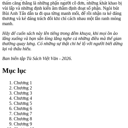
thám căng thẳng là những phận người cô đơn, những khát khao bị
vùi lấp và những định kiến âm thầm định đoạt số phận. Ngòi bút
Bùi Anh Tấn dẫn ta đi qua từng manh mối, để rồi nhận ra kẻ đáng
thương và kẻ đáng trách đôi khi chỉ cách nhau một lằn ranh mỏng
manh.
Hãy để cuốn sách này lên tiếng trong đêm khuya, khi mọi ồn ào
lắng xuống và bạn sẵn lòng lắng nghe cả những điều mà thế gian
thường quay lưng. Có những sự thật chỉ hé lộ với người biết dừng
lại và thấu hiểu.
Ban biên tập Tủ Sách Việt Văn - 2026.
Mục lục
Chương 1
Chương 2
Chương 3
Chương 4
Chương 5
Chương 6
Chương 7
Chương 8
Chương 9