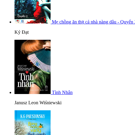
Mẹ chồng ăn thịt cả nhà nàng dâu - Quyển 
Kỷ Đạt
Tình Nhân
Janusz Leon Wiśniewski