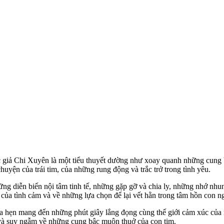
 giả Chi Xuyên là một tiểu thuyết dường như xoay quanh những cung b
chuyện của trái tim, của những rung động và trắc trở trong tình yêu.
hững diễn biến nội tâm tinh tế, những gặp gỡ và chia ly, những nhớ nh
ủa tình cảm và về những lựa chọn để lại vết hằn trong tâm hồn con n
hứa hẹn mang đến những phút giây lắng đọng cùng thế giới cảm xúc của
và suy ngẫm về những cung bậc muôn thuở của con tim.