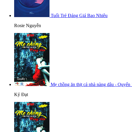
Tuổi Trẻ Đáng Giá Bao Nhiêu
Rosie Nguyễn
Mẹ chồng ăn thịt cả nhà nàng dâu - Quyển 
Kỷ Đạt