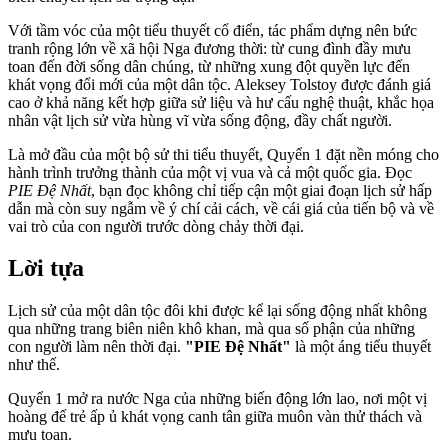
Với tầm vóc của một tiểu thuyết cổ điển, tác phẩm dựng nên bức
tranh rộng lớn về xã hội Nga đương thời: từ cung đình đầy mưu
toan đến đời sống dân chúng, từ những xung đột quyền lực đến
khát vọng đổi mới của một dân tộc. Aleksey Tolstoy được đánh giá
cao ở khả năng kết hợp giữa sử liệu và hư cấu nghệ thuật, khắc họa
nhân vật lịch sử vừa hùng vĩ vừa sống động, đầy chất người.
Là mở đầu của một bộ sử thi tiểu thuyết, Quyển 1 đặt nền móng cho
hành trình trưởng thành của một vị vua và cả một quốc gia. Đọc
PIE Đệ Nhất
, bạn đọc không chỉ tiếp cận một giai đoạn lịch sử hấp
dẫn mà còn suy ngẫm về ý chí cải cách, về cái giá của tiến bộ và về
vai trò của con người trước dòng chảy thời đại.
Lời tựa
Lịch sử của một dân tộc đôi khi được kể lại sống động nhất không
qua những trang biên niên khô khan, mà qua số phận của những
con người làm nên thời đại.
"PIE Đệ Nhất"
là một áng tiểu thuyết
như thế.
Quyển 1 mở ra nước Nga của những biến động lớn lao, nơi một vị
hoàng đế trẻ ấp ủ khát vọng canh tân giữa muôn vàn thử thách và
mưu toan.