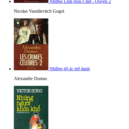
Những Linh Hồn Chết - Quyển 2
Nicolas Vassilievitch Gogol
Những tội ác trứ danh
Alexandre Dumas