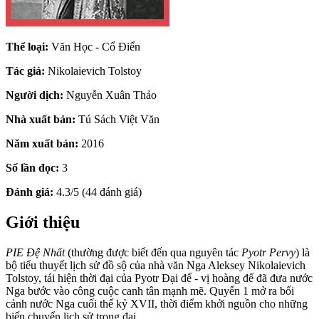
Thể loại:
Văn Học - Cổ Điển
Tác giả:
Nikolaievich Tolstoy
Người dịch:
Nguyễn Xuân Thảo
Nhà xuất bản:
Tú Sách Việt Văn
Năm xuất bản:
2016
Số lần đọc:
3
Đánh giá:
4.3/5 (44 đánh giá)
Giới thiệu
PIE Đệ Nhất
(thường được biết đến qua nguyên tác
Pyotr Pervy
) là
bộ tiểu thuyết lịch sử đồ sộ của nhà văn Nga Aleksey Nikolaievich
Tolstoy, tái hiện thời đại của Pyotr Đại đế - vị hoàng đế đã đưa nước
Nga bước vào công cuộc canh tân mạnh mẽ. Quyển 1 mở ra bối
cảnh nước Nga cuối thế kỷ XVII, thời điểm khởi nguồn cho những
biến chuyển lịch sử trọng đại.