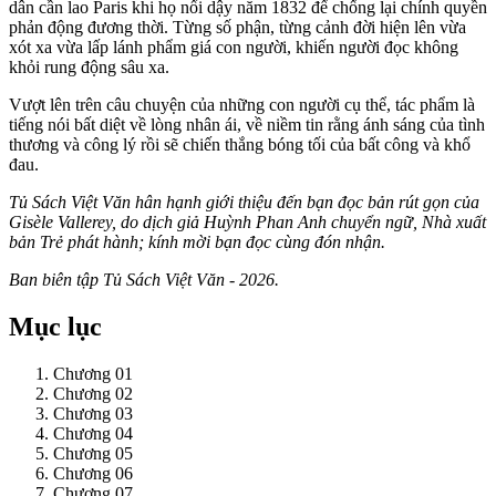
dân cần lao Paris khi họ nổi dậy năm 1832 để chống lại chính quyền
phản động đương thời. Từng số phận, từng cảnh đời hiện lên vừa
xót xa vừa lấp lánh phẩm giá con người, khiến người đọc không
khỏi rung động sâu xa.
Vượt lên trên câu chuyện của những con người cụ thể, tác phẩm là
tiếng nói bất diệt về lòng nhân ái, về niềm tin rằng ánh sáng của tình
thương và công lý rồi sẽ chiến thắng bóng tối của bất công và khổ
đau.
Tủ Sách Việt Văn hân hạnh giới thiệu đến bạn đọc bản rút gọn của
Gisèle Vallerey, do dịch giả Huỳnh Phan Anh chuyển ngữ, Nhà xuất
bản Trẻ phát hành; kính mời bạn đọc cùng đón nhận.
Ban biên tập Tủ Sách Việt Văn - 2026.
Mục lục
Chương 01
Chương 02
Chương 03
Chương 04
Chương 05
Chương 06
Chương 07