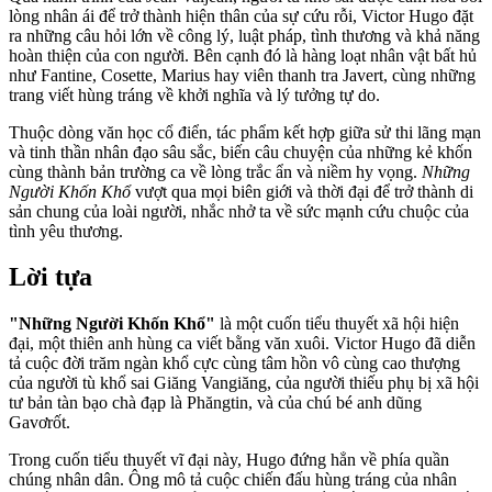
lòng nhân ái để trở thành hiện thân của sự cứu rỗi, Victor Hugo đặt
ra những câu hỏi lớn về công lý, luật pháp, tình thương và khả năng
hoàn thiện của con người. Bên cạnh đó là hàng loạt nhân vật bất hủ
như Fantine, Cosette, Marius hay viên thanh tra Javert, cùng những
trang viết hùng tráng về khởi nghĩa và lý tưởng tự do.
Thuộc dòng văn học cổ điển, tác phẩm kết hợp giữa sử thi lãng mạn
và tinh thần nhân đạo sâu sắc, biến câu chuyện của những kẻ khốn
cùng thành bản trường ca về lòng trắc ẩn và niềm hy vọng.
Những
Người Khốn Khổ
vượt qua mọi biên giới và thời đại để trở thành di
sản chung của loài người, nhắc nhở ta về sức mạnh cứu chuộc của
tình yêu thương.
Lời tựa
"Những Người Khốn Khổ"
là một cuốn tiểu thuyết xã hội hiện
đại, một thiên anh hùng ca viết bằng văn xuôi. Victor Hugo đã diễn
tả cuộc đời trăm ngàn khổ cực cùng tâm hồn vô cùng cao thượng
của người tù khổ sai Giăng Vangiăng, của người thiếu phụ bị xã hội
tư bản tàn bạo chà đạp là Phăngtin, và của chú bé anh dũng
Gavơrốt.
Trong cuốn tiểu thuyết vĩ đại này, Hugo đứng hẳn về phía quần
chúng nhân dân. Ông mô tả cuộc chiến đấu hùng tráng của nhân