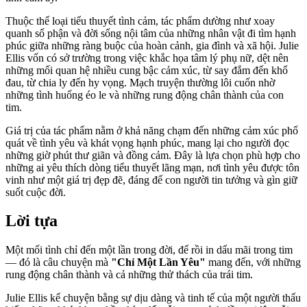
Thuộc thể loại tiểu thuyết tình cảm, tác phẩm dường như xoay
quanh số phận và đời sống nội tâm của những nhân vật đi tìm hạnh
phúc giữa những ràng buộc của hoàn cảnh, gia đình và xã hội. Julie
Ellis vốn có sở trường trong việc khắc họa tâm lý phụ nữ, dệt nên
những mối quan hệ nhiều cung bậc cảm xúc, từ say đắm đến khổ
đau, từ chia ly đến hy vọng. Mạch truyện thường lôi cuốn nhờ
những tình huống éo le và những rung động chân thành của con
tim.
Giá trị của tác phẩm nằm ở khả năng chạm đến những cảm xúc phổ
quát về tình yêu và khát vọng hạnh phúc, mang lại cho người đọc
những giờ phút thư giãn và đồng cảm. Đây là lựa chọn phù hợp cho
những ai yêu thích dòng tiểu thuyết lãng mạn, nơi tình yêu được tôn
vinh như một giá trị đẹp đẽ, đáng để con người tin tưởng và gìn giữ
suốt cuộc đời.
Lời tựa
Một mối tình chỉ đến một lần trong đời, để rồi in dấu mãi trong tim
— đó là câu chuyện mà
"Chỉ Một Lần Yêu"
mang đến, với những
rung động chân thành và cả những thử thách của trái tim.
Julie Ellis kể chuyện bằng sự dịu dàng và tinh tế của một người thấu