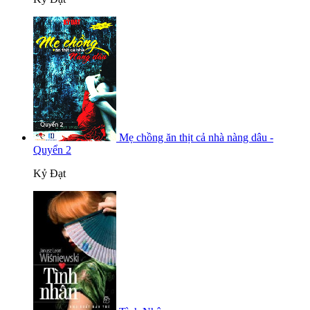
Mẹ chồng ăn thịt cả nhà nàng dâu -
Quyển 2
Kỷ Đạt