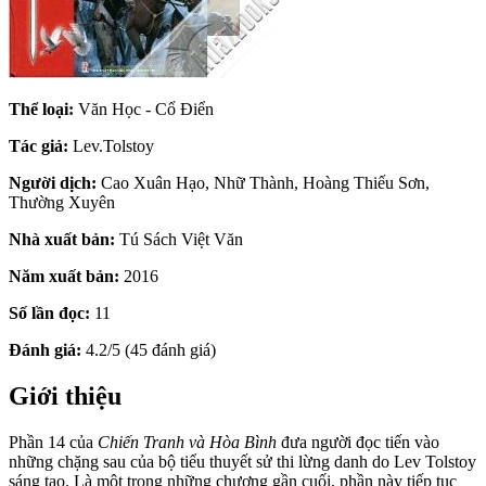
Thể loại:
Văn Học - Cổ Điển
Tác giả:
Lev.Tolstoy
Người dịch:
Cao Xuân Hạo, Nhữ Thành, Hoàng Thiếu Sơn,
Thường Xuyên
Nhà xuất bản:
Tú Sách Việt Văn
Năm xuất bản:
2016
Số lần đọc:
11
Đánh giá:
4.2/5 (45 đánh giá)
Giới thiệu
Phần 14 của
Chiến Tranh và Hòa Bình
đưa người đọc tiến vào
những chặng sau của bộ tiểu thuyết sử thi lừng danh do Lev Tolstoy
sáng tạo. Là một trong những chương gần cuối, phần này tiếp tục