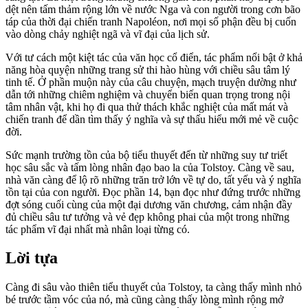
dệt nên tấm thảm rộng lớn về nước Nga và con người trong cơn bão
táp của thời đại chiến tranh Napoléon, nơi mọi số phận đều bị cuốn
vào dòng chảy nghiệt ngã và vĩ đại của lịch sử.
Với tư cách một kiệt tác của văn học cổ điển, tác phẩm nổi bật ở khả
năng hòa quyện những trang sử thi hào hùng với chiều sâu tâm lý
tinh tế. Ở phần muộn này của câu chuyện, mạch truyện dường như
dẫn tới những chiêm nghiệm và chuyển biến quan trọng trong nội
tâm nhân vật, khi họ đi qua thử thách khắc nghiệt của mất mát và
chiến tranh để dần tìm thấy ý nghĩa và sự thấu hiểu mới mẻ về cuộc
đời.
Sức mạnh trường tồn của bộ tiểu thuyết đến từ những suy tư triết
học sâu sắc và tấm lòng nhân đạo bao la của Tolstoy. Càng về sau,
nhà văn càng để lộ rõ những trăn trở lớn về tự do, tất yếu và ý nghĩa
tồn tại của con người. Đọc phần 14, bạn đọc như đứng trước những
đợt sóng cuối cùng của một đại dương văn chương, cảm nhận đầy
đủ chiều sâu tư tưởng và vẻ đẹp không phai của một trong những
tác phẩm vĩ đại nhất mà nhân loại từng có.
Lời tựa
Càng đi sâu vào thiên tiểu thuyết của Tolstoy, ta càng thấy mình nhỏ
bé trước tầm vóc của nó, mà cũng càng thấy lòng mình rộng mở